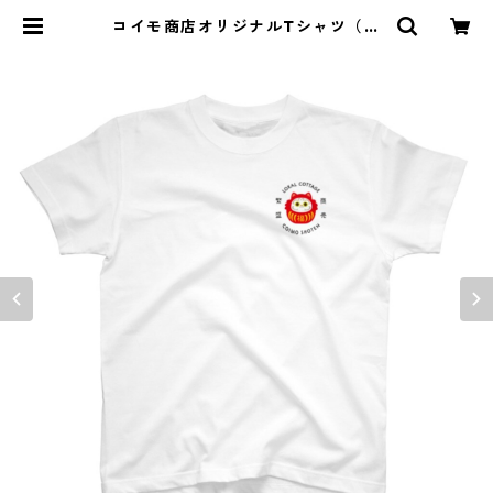
コイモ商店オリジナルTシャツ（半
袖） | コイモ商店