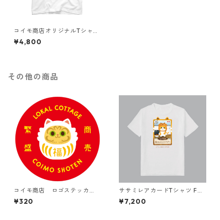
コイモ商店オリジナルTシャツ
（半袖）
¥4,800
その他の商品
コイモ商店 ロゴステッカ
ササミレアカードTシャツ FR
ー ＜ほっぴー＞
ONT PRINT（半袖）3L~5L
¥320
¥7,200